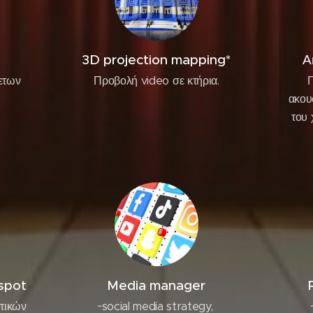
3D projection mapping*
Α
ετων
Προβολή video σε κτήρια.
Π
ν
ακου
του 
spot
Media manager
τικών
~social media strategy,