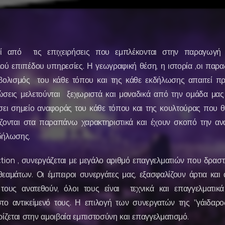
ί από τις επιχειρήσεις που εμπλέκονται στην παραγωγή κ
ού επιπέδου υπηρεσίες. Η γεωγραφική θέση, η ιστορία ,οι παραδό
μβολισμός του κάθε τόπου και της κάθε εκδήλωσης απαιτεί πρ
ώσεις μελετούνται ξεχωριστά και μοναδικά από την ομάδα μας
έσει σημείο αναφοράς του κάθε τόπου και της κουλτούρας που θ
ίζονται στα παραπάνω χαρακτηριστικά και έχουν σκοπό την ανά
κδήλωσης.
n , συνεργάζεται με μεγάλο αριθμό επαγγελματιών που δραστη
θεαμάτων. Οι έμπειροι συνεργάτες μας, εξασφαλίζουν άρτια και
ους ανατεθούν, όλοι τους είναι τεχνικά και επαγγελματικ
το αντικείμενό τους. Η επιλογή των συνεργατών της "γάιδαρος
ρίζεται στην αμοιβαία εμπιστοσύνη και επαγγελματισμό.