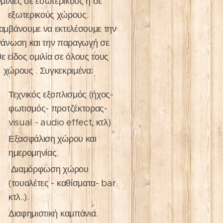
μιλίες σε εσωτερικούς ή σε
εξωτερικούς χώρους.
αμβάνουμε να εκτελέσουμε την
άνωση και την παραγωγή σε
ε είδος ομιλία σε όλους τους
χώρους . Συγκεκριμένα:
Τεχνικός εξοπλισμός (ήχος-
φωτισμός- προτζέκτορας-
visual - audio effect, κτλ)
Εξασφάλιση χώρου και
ημερομηνίας.
Διαμόρφωση χώρου
(τουαλέτες - καθίσματα- bar
κτλ..).
Διαφημιστική καμπάνια.