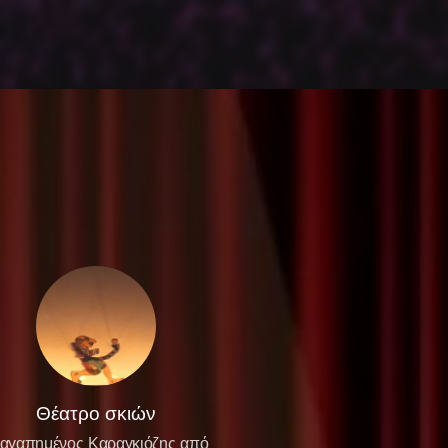
Θέατρο σκιών
αγαπημένος Καραγκιόζης από