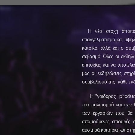
Η νέα εποχή απαιτε
επαγγελματισμό και υψηλ
κάτοικοι αλλά και ο συ
σεβασμό. Όλες οι εκδηλ
επιτυχίας και να αποτελ
μας οι εκδηλώσεις στηρ
συμβολισμό της κάθε ε
Η "γάιδαρος" productio
του πολιτισμού και των 
των εργασιών που θα τ
απαιτούμενες σπουδές σ
αυστηρά κριτήρια και στη