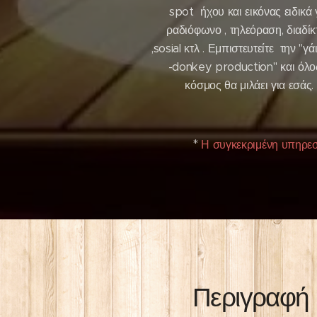
spot ήχου και εικόνας ειδικά 
ραδιόφωνο , τηλεόραση, διαδίκ
,sosial κτλ . Εμπιστευτείτε την "γ
-donkey production" και όλο
κόσμος θα μιλάει για εσάς.
*
Η συγκεκριμένη υπηρεσί
Περιγραφή