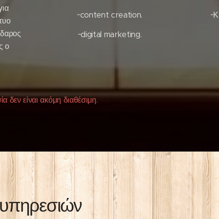
για
~content creation.
~Κ
τυο
άιδαρος
~digital marketing.
ς ο
α δεν είναι ακόμη διαθέσιμη.
 υπηρεσιών