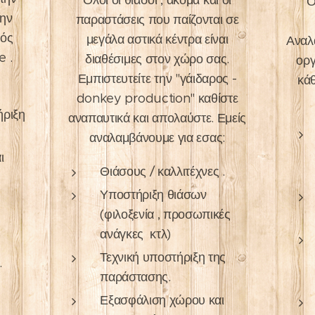
Όλοι οι θίασοι , ακόμα και οι
Ο
την
παραστάσεις που παίζονται σε
νός
μεγάλα αστικά κέντρα είναι
Αναλ
e .
διαθέσιμες στον χώρο σας.
οργ
Εμπιστευτείτε την "γάιδαρος -
κάθ
donkey production" καθίστε
ριξη
αναπαυτικά και απολαύστε. Εμείς
αναλαμβάνουμε για εσας:
ι
Θιάσους / καλλιτέχνες .
Υποστήριξη θιάσων
(φιλοξενία , προσωπικές
ανάγκες κτλ)
Τεχνική υποστήριξη της
.
παράστασης.
Εξασφάλιση χώρου και