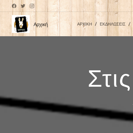
ΑΡΧΙΚΉ
ΕΚΔΗΛΏΣΕΙΣ
Αρχική
Στι