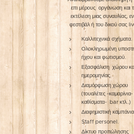
επι μέρους οργάνωση και 
εκτέλεση μιας συναυλίας, ε
φεστιβάλ ή του δικού σας liv
Καλλιτεχνικά σχήματα.
Ολοκληρωμένη υποστή
ήχου και φωτισμού.
Εξασφάλιση χώρου κα
ημερομηνίας.
Διαμόρφωση χώρου
(τουαλέτες -καμαρίνια-
καθίσματα- bar κτλ..)
Διαφημιστική καμπάνια
Staff personel.
Δίκτυο προπώλησης